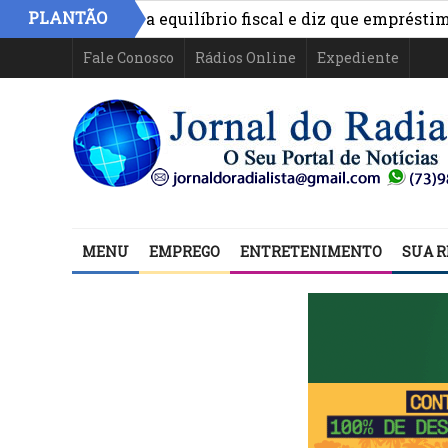
PLANTÃO
ônimo aponta equilíbrio fiscal e diz que empréstimos fin
Fale Conosco
Rádios Online
Expediente
MENU
EMPREGO
ENTRETENIMENTO
SUA R