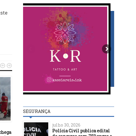
este


DESTAQUES
20/09/16
Campanha de vacinação 
SEGURANÇA
crianças já começou 
DESTAQUES
Ilhéus
julho 30, 2026
18/06/17
Polícia Civil publica edital
chega
Equipes dos ministérios