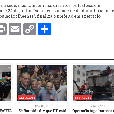
na sede, mas também nos distritos, os festejos em
al é 24 de junho. Daí a necessidade de declarar feriado n
ulação ilheense”, finaliza o prefeito em exercício.
kedIn
Print
Email
Copy
Compartilhar
Link
DESTAQUES
DESTAQUES
05/10/18
24/11/23
 PAUTA
Zé Ronaldo diz que PT está
Operação tapa-buracos 