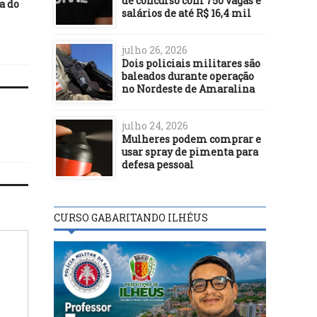
de concurso com 750 vagas e
a do
públicos de Brasil e
salários de até R$ 16,4 mil
Argentina vão investigar
Odebrecht
julho 26, 2026
Dois policiais militares são
baleados durante operação
no Nordeste de Amaralina
julho 24, 2026
Mulheres podem comprar e
usar spray de pimenta para
defesa pessoal
CURSO GABARITANDO ILHÉUS