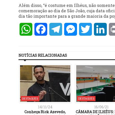
Além disso, “é costume em Ilhéus, não somente 
comemoração ao dia de São João, cuja data ofici
dia tão importante para a grande maioria da pop
WhatsApp
Facebook
Telegram
Messenger
Twitter
Lin
NOTÍCIAS RELACIONADAS
DESTAQUES
DESTAQUES
14/11/24
16/06/21
Conheça Rick Azevedo,
CÂMARA DE ILHÉUS: