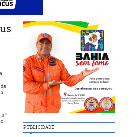
éus
a
 de
da
 nº
ão
PUBLICIDADE