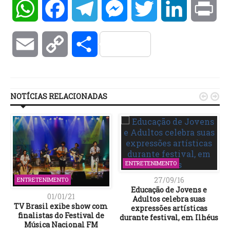
WhatsApp
Facebook
Telegram
Messenger
Twitter
LinkedIn
Pri
Email
Copy
Compartilhar
Link
NOTÍCIAS RELACIONADAS


ENTRETENIMENTO
27/09/16
ENTRETENIMENTO
Educação de Jovens e
01/01/21
Adultos celebra suas
TV Brasil exibe show com
expressões artísticas
finalistas do Festival de
durante festival, em Ilhéus
Música Nacional FM