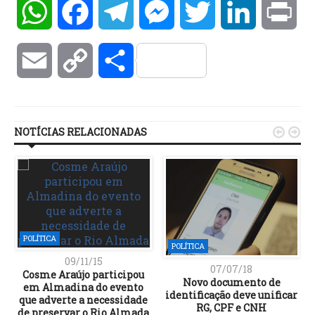
WhatsApp
Facebook
Telegram
Messenger
Twitter
LinkedIn
Pri
Email
Copy
Compartilhar
Link
NOTÍCIAS RELACIONADAS


POLÍTICA
POLÍTICA
09/11/15
07/07/18
Cosme Araújo participou
Novo documento de
em Almadina do evento
identificação deve unificar
que adverte a necessidade
RG, CPF e CNH
de preservar o Rio Almada