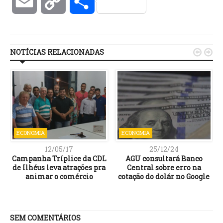
Email
Copy
Compartilhar
Link
NOTÍCIAS RELACIONADAS


ECONOMIA
ECONOMIA
12/05/17
25/12/24
Campanha Tríplice da CDL
AGU consultará Banco
de Ilhéus leva atrações pra
Central sobre erro na
animar o comércio
cotação do dolár no Google
SEM COMENTÁRIOS