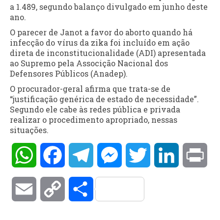
a 1.489, segundo balanço divulgado em junho deste
ano.
O parecer de Janot a favor do aborto quando há
infecção do vírus da zika foi incluído em ação
direta de inconstitucionalidade (ADI) apresentada
ao Supremo pela Associção Nacional dos
Defensores Públicos (Anadep).
O procurador-geral afirma que trata-se de
“justificação genérica de estado de necessidade”.
Segundo ele cabe às redes pública e privada
realizar o procedimento apropriado, nessas
situações.
WhatsApp
Facebook
Telegram
Messenger
Twitter
LinkedIn
Pri
Email
Copy
Compartilhar
Link