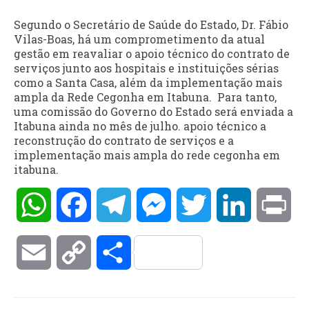
Segundo o Secretário de Saúde do Estado, Dr. Fábio
Vilas-Boas, há um comprometimento da atual
gestão em reavaliar o apoio técnico do contrato de
serviços junto aos hospitais e instituições sérias
como a Santa Casa, além da implementação mais
ampla da Rede Cegonha em Itabuna. Para tanto,
uma comissão do Governo do Estado será enviada a
Itabuna ainda no mês de julho. apoio técnico a
reconstrução do contrato de serviços e a
implementação mais ampla do rede cegonha em
itabuna.
WhatsApp
Facebook
Telegram
Messenger
Twitter
LinkedIn
Pri
Email
Copy
Compartilhar
Link