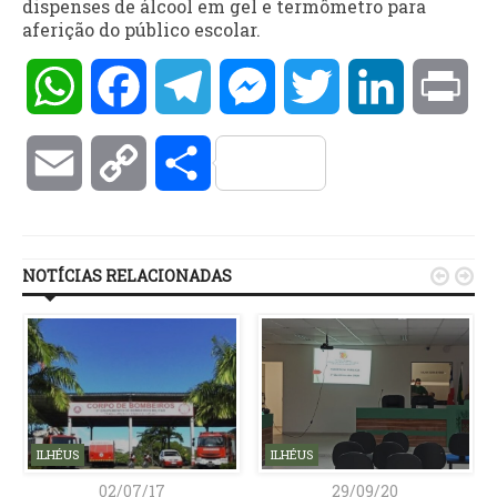
dispenses de álcool em gel e termômetro para
aferição do público escolar.
WhatsApp
Facebook
Telegram
Messenger
Twitter
LinkedIn
Pri
Email
Copy
Compartilhar
Link
NOTÍCIAS RELACIONADAS


ILHÉUS
ILHÉUS
02/07/17
29/09/20