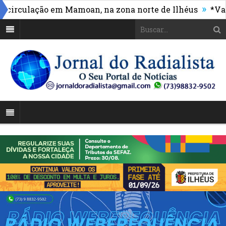
»
culação em Mamoan, na zona norte de Ilhéus
*Vasco m