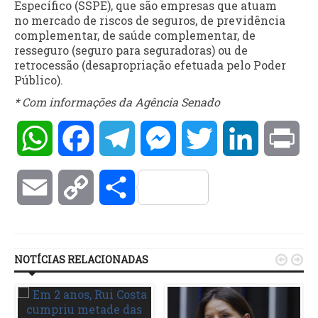
Específico (SSPE), que são empresas que atuam
no mercado de riscos de seguros, de previdência
complementar, de saúde complementar, de
resseguro (seguro para seguradoras) ou de
retrocessão (desapropriação efetuada pelo Poder
Público).
* Com informações da Agência Senado
WhatsApp
Facebook
Telegram
Messenger
Twitter
LinkedIn
Pri
Email
Copy
Compartilhar
Link
NOTÍCIAS RELACIONADAS

