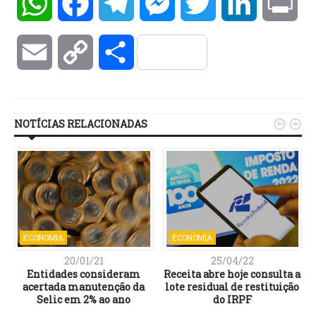
WhatsApp
Facebook
Telegram
Messenger
Twitter
LinkedIn
Pri
Email
Copy
Compartilhar
Link
NOTÍCIAS RELACIONADAS


ECONOMIA
ECONOMIA
20/01/21
25/04/22
Entidades consideram
Receita abre hoje consulta a
acertada manutenção da
lote residual de restituição
Selic em 2% ao ano
do IRPF