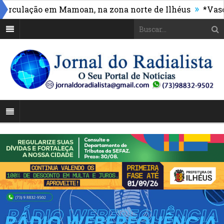
»
ulação em Mamoan, na zona norte de Ilhéus
*Vasco ma