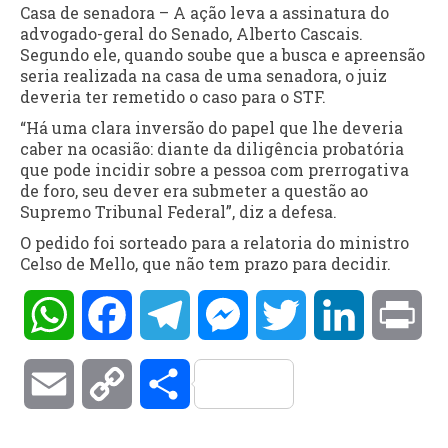
Casa de senadora – A ação leva a assinatura do
advogado-geral do Senado, Alberto Cascais.
Segundo ele, quando soube que a busca e apreensão
seria realizada na casa de uma senadora, o juiz
deveria ter remetido o caso para o STF.
“Há uma clara inversão do papel que lhe deveria
caber na ocasião: diante da diligência probatória
que pode incidir sobre a pessoa com prerrogativa
de foro, seu dever era submeter a questão ao
Supremo Tribunal Federal”, diz a defesa.
O pedido foi sorteado para a relatoria do ministro
Celso de Mello, que não tem prazo para decidir.
WhatsApp
Facebook
Telegram
Messenger
Twitter
LinkedIn
Pri
Email
Copy
Compartilhar
Link