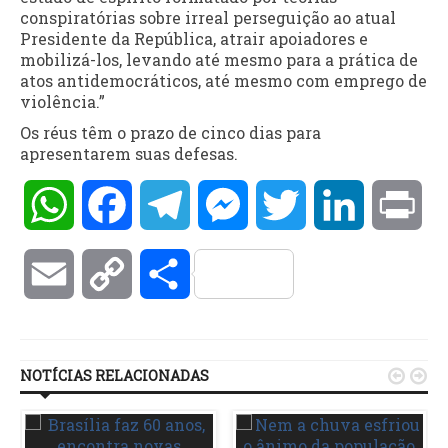
conspiratórias sobre irreal perseguição ao atual
Presidente da República, atrair apoiadores e
mobilizá-los, levando até mesmo para a prática de
atos antidemocráticos, até mesmo com emprego de
violência.”
Os réus têm o prazo de cinco dias para
apresentarem suas defesas.
WhatsApp
Facebook
Telegram
Messenger
Twitter
LinkedIn
Pri
Email
Copy
Compartilhar
Link
NOTÍCIAS RELACIONADAS

