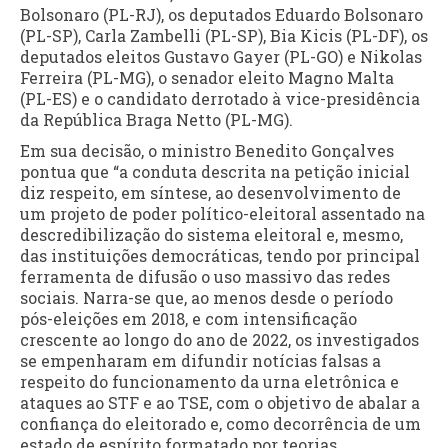
Bolsonaro (PL-RJ), os deputados Eduardo Bolsonaro
(PL-SP), Carla Zambelli (PL-SP), Bia Kicis (PL-DF), os
deputados eleitos Gustavo Gayer (PL-GO) e Nikolas
Ferreira (PL-MG), o senador eleito Magno Malta
(PL-ES) e o candidato derrotado à vice-presidência
da República Braga Netto (PL-MG).
Em sua decisão, o ministro Benedito Gonçalves
pontua que “a conduta descrita na petição inicial
diz respeito, em síntese, ao desenvolvimento de
um projeto de poder político-eleitoral assentado na
descredibilização do sistema eleitoral e, mesmo,
das instituições democráticas, tendo por principal
ferramenta de difusão o uso massivo das redes
sociais. Narra-se que, ao menos desde o período
pós-eleições em 2018, e com intensificação
crescente ao longo do ano de 2022, os investigados
se empenharam em difundir notícias falsas a
respeito do funcionamento da urna eletrônica e
ataques ao STF e ao TSE, com o objetivo de abalar a
confiança do eleitorado e, como decorrência de um
estado de espírito formatado por teorias