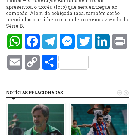
Troféu –
A Federação Bahiana de Futebol
apresentou o troféu (foto) que será entregue ao
campeão. Além da cobiçada taça, também serão
premiados o artilheiro e o goleiro menos vazado da
Série B.
WhatsApp
Facebook
Telegram
Messenger
Twitter
LinkedIn
Pri
Email
Copy
Compartilhar
Link
NOTÍCIAS RELACIONADAS

