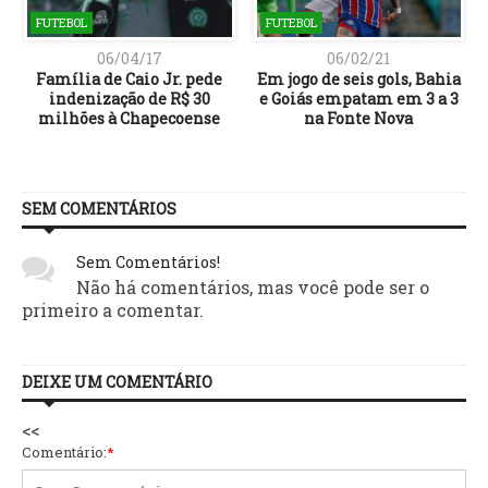
FUTEBOL
FUTEBOL
06/04/17
06/02/21
e
Família de Caio Jr. pede
Em jogo de seis gols, Bahia
indenização de R$ 30
e Goiás empatam em 3 a 3
milhões à Chapecoense
na Fonte Nova
SEM COMENTÁRIOS
Sem Comentários!
Não há comentários, mas você pode ser o
primeiro a comentar.
DEIXE UM COMENTÁRIO
<<
Comentário:
*