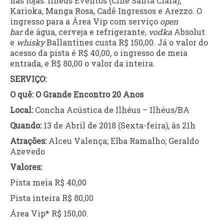
nas lojas: Ilhéus Eventos (Cine Santa Clara),
Karioka, Manga Rosa, Cadê Ingressos e Arezzo. O
ingresso para a Área Vip com serviço
open
bar
de água, cerveja e refrigerante,
vodka
Absolut
e
whisky
Ballantines custa R$ 150,00. Já o valor do
acesso da pista é R$ 40,00, o ingresso de meia
entrada, e R$ 80,00 o valor da inteira.
SERVIÇO:
O quê: O Grande Encontro 20 Anos
Local:
Concha Acústica de Ilhéus – Ilhéus/BA
Quando:
13 de Abril de 2018 (Sexta-feira), às 21h
Atrações:
Alceu Valença; Elba Ramalho; Geraldo
Azevedo
Valores:
Pista meia R$ 40,00
Pista inteira R$ 80,00
Área Vip* R$ 150,00.