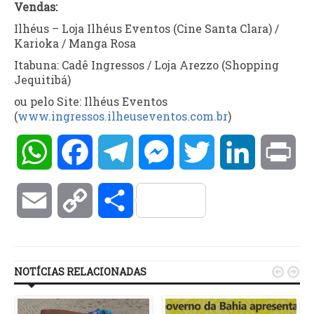
Vendas:
Ilhéus – Loja Ilhéus Eventos (Cine Santa Clara) /
Karioka / Manga Rosa
Itabuna: Cadê Ingressos / Loja Arezzo (Shopping
Jequitibá)
ou pelo Site: Ilhéus Eventos
(
www.ingressos.ilheuseventos.com.br
)
WhatsApp
Facebook
Telegram
Messenger
Twitter
LinkedIn
Pri
Email
Copy
Compartilhar
Link
NOTÍCIAS RELACIONADAS

