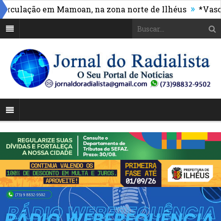
»
ulação em Mamoan, na zona norte de Ilhéus
*Vasco ma