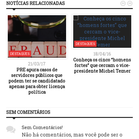
NOTÍCIAS RELACIONADAS


DESTAQUES
18/04/16
DESTAQUES
Conheça os cinco “homens
21/03/17
fortes” que cercam o vice-
PRE apura casos de
presidente Michel Temer
servidores públicos que
podem ter se candidatado
apenas para obter licença
política
SEM COMENTÁRIOS
Sem Comentários!
Não há comentários, mas você pode ser o