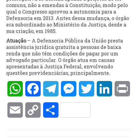
comuns, não a emendas à Constituição, modo pelo
qual o Congresso aprovou a autonomia para a
Defensoria em 2013. Antes dessa mudança, o órgão
era subordinado ao Ministério da Justiça, desde a
sua criação, em 1985.
Atuação
– A Defensoria Pública da União presta
assistência jurídica gratuita a pessoas de baixa
renda que não têm condições de pagar por um
advogado particular. O órgão atua em causas
apresentadas à Justiça Federal, envolvendo
questões previdenciárias, principalmente.
WhatsApp
Facebook
Telegram
Messenger
Twitter
LinkedIn
Pri
Email
Copy
Compartilhar
Link