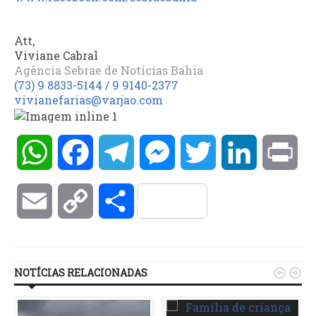
Att,
Viviane Cabral
Agência Sebrae de Notícias Bahia
(73) 9 8833-5144 / 9 9140-2377
vivianefarias@varjao.com
WhatsApp
Facebook
Telegram
Messenger
Twitter
LinkedIn
Pri
Email
Copy
Compartilhar
Link
NOTÍCIAS RELACIONADAS

