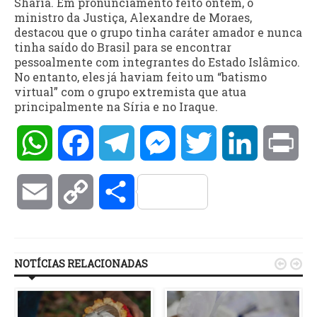
Sharia. Em pronunciamento feito ontem, o
ministro da Justiça, Alexandre de Moraes,
destacou que o grupo tinha caráter amador e nunca
tinha saído do Brasil para se encontrar
pessoalmente com integrantes do Estado Islâmico.
No entanto, eles já haviam feito um “batismo
virtual” com o grupo extremista que atua
principalmente na Síria e no Iraque.
WhatsApp
Facebook
Telegram
Messenger
Twitter
LinkedIn
Pri
Email
Copy
Compartilhar
Link
NOTÍCIAS RELACIONADAS

