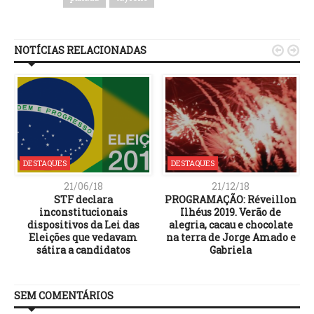
NOTÍCIAS RELACIONADAS


DESTAQUES
DESTAQUES
21/06/18
21/12/18
STF declara
PROGRAMAÇÃO: Réveillon
inconstitucionais
Ilhéus 2019. Verão de
dispositivos da Lei das
alegria, cacau e chocolate
Eleições que vedavam
na terra de Jorge Amado e
sátira a candidatos
Gabriela
SEM COMENTÁRIOS