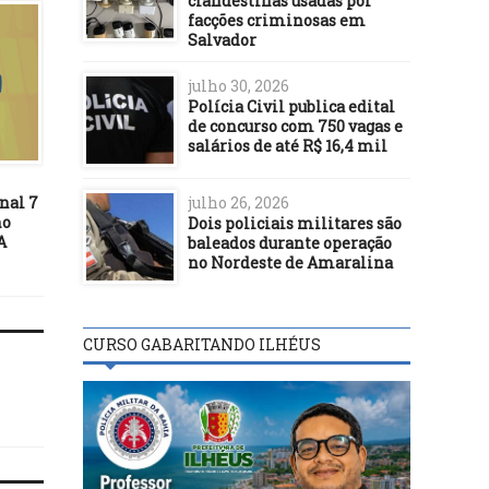
clandestinas usadas por
facções criminosas em
Salvador
DESTAQUES
DESTAQUES
julho 30, 2026
09/09/16
Polícia Civil publica edital
Turismo e desenvolvimento
06/01/16
de concurso com 750 vagas e
– Por Professor Gurita*
Participantes do Enem 
salários de até R$ 16,4 mil
terão acesso à correção
redação no dia 8
nal 7
julho 26, 2026
no
Dois policiais militares são
A
baleados durante operação
no Nordeste de Amaralina
CURSO GABARITANDO ILHÉUS