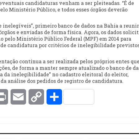
as eventuais candidaturas venham a ser pleiteadas. “É de
lo Ministério Público, e todos esses órgãos deverão
e inelegíveis”, primeiro banco de dados na Bahia a reunir
órgãos e enviadas de forma física. Agora, os dados solici
do pelo Ministério Público Federal (MPF) em 2014 para
de candidatura por critérios de inelegibilidade previsto
ntação contínua a ser realizada pelos próprios entes qu
s, de forma a manter sempre atualizado o banco de da
a inelegibilidade” no cadastro eleitoral do eleitor,
da análise dos pedidos de registro de candidatura.
kedIn
Print
Email
Copy
Compartilhar
Link