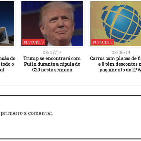
DESTAQUES
DESTAQUES
03/07/17
03/06/14
nsão do
Trump se encontrará com
Carros com placas de fi
 todo o
Putin durante a cúpula do
e 8 têm descontos 
al
G20 nesta semana
pagamento do IPV
 primeiro a comentar.