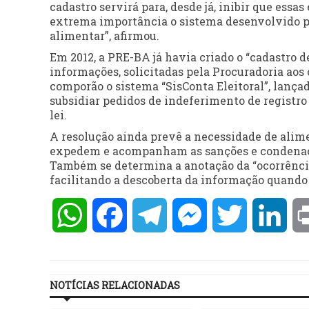
cadastro servirá para, desde já, inibir que ess
extrema importância o sistema desenvolvido pe
alimentar”, afirmou.
Em 2012, a PRE-BA já havia criado o “cadastro d
informações, solicitadas pela Procuradoria aos 
comporão o sistema “SisConta Eleitoral”, lança
subsidiar pedidos de indeferimento de registro 
lei.
A resolução ainda prevê a necessidade de alime
expedem e acompanham as sanções e condenaçõe
Também se determina a anotação da “ocorrência d
facilitando a descoberta da informação quando 
WhatsApp
Facebook
Telegram
Messenger
Twitter
Lin
NOTÍCIAS RELACIONADAS