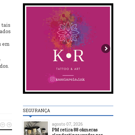
 tais
tados
s em
e
dos.
SEGURANÇA
agosto 07, 2026


PM retira 88 câmeras