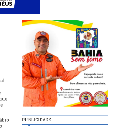
al
e
 que
ue
ábio
PUBLICIDADE
o