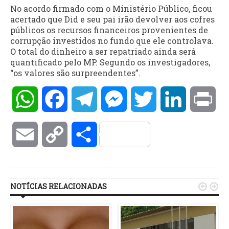
No acordo firmado com o Ministério Público, ficou
acertado que Did e seu pai irão devolver aos cofres
públicos os recursos financeiros provenientes de
corrupção investidos no fundo que ele controlava.
O total do dinheiro a ser repatriado ainda será
quantificado pelo MP. Segundo os investigadores,
“os valores são surpreendentes”.
WhatsApp
Facebook
Telegram
Messenger
Twitter
LinkedIn
Pri
Email
Copy
Compartilhar
Link
NOTÍCIAS RELACIONADAS

