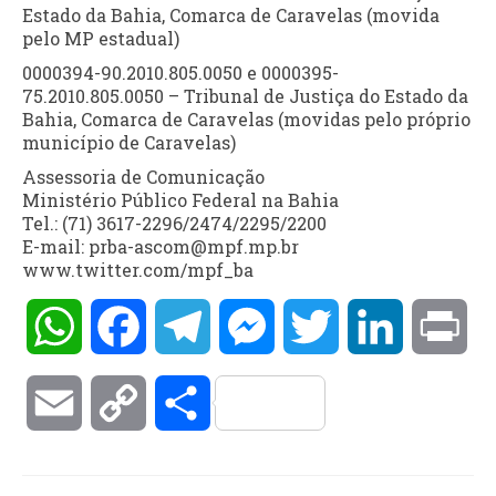
Estado da Bahia, Comarca de Caravelas (movida
pelo MP estadual)
0000394-90.2010.805.0050 e 0000395-
75.2010.805.0050 – Tribunal de Justiça do Estado da
Bahia, Comarca de Caravelas (movidas pelo próprio
município de Caravelas)
Assessoria de Comunicação
Ministério Público Federal na Bahia
Tel.: (71) 3617-2296/2474/2295/2200
E-mail: prba-ascom@mpf.mp.br
www.twitter.com/mpf_ba
WhatsApp
Facebook
Telegram
Messenger
Twitter
LinkedIn
Pri
Email
Copy
Compartilhar
Link