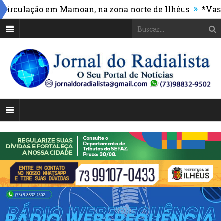
»
culação em Mamoan, na zona norte de Ilhéus
*Vasco m