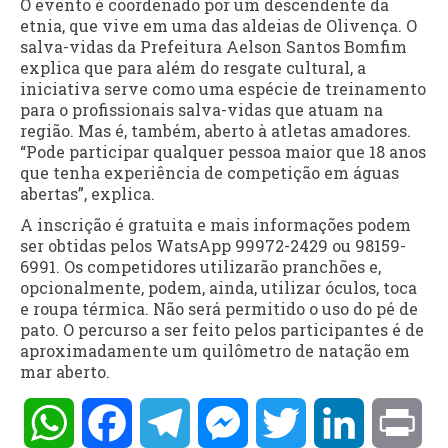
O evento é coordenado por um descendente da
etnia, que vive em uma das aldeias de Olivença. O
salva-vidas da Prefeitura Aelson Santos Bomfim
explica que para além do resgate cultural, a
iniciativa serve como uma espécie de treinamento
para o profissionais salva-vidas que atuam na
região. Mas é, também, aberto à atletas amadores.
“Pode participar qualquer pessoa maior que 18 anos
que tenha experiência de competição em águas
abertas”, explica.
A inscrição é gratuita e mais informações podem
ser obtidas pelos WatsApp 99972-2429 ou 98159-
6991. Os competidores utilizarão pranchões e,
opcionalmente, podem, ainda, utilizar óculos, toca
e roupa térmica. Não será permitido o uso do pé de
pato. O percurso a ser feito pelos participantes é de
aproximadamente um quilômetro de natação em
mar aberto.
WhatsApp
Facebook
Telegram
Messenger
Twitter
LinkedIn
Pri