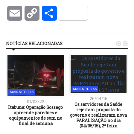
Email
Copy
Compartilhar
Link
NOTÍCIAS RELACIONADAS


MAIS NOTÍCIAS
MAIS NOTÍCIAS
26/04/15
01/08/22
Os servidores da Saúde
Itabuna: Operação Sossego
rejeitam proposta do
apreende paredões e
governo e realizaram nova
equipamentos de som no
PARALISAÇÃO no dia
final de semana
(04/05/15), 2ª feira