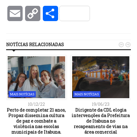
Email
Copy
Compartilhar
Link
NOTÍCIAS RELACIONADAS


MAIS NOTÍCIAS
MAIS NOTÍCIAS
10/12/22
19/06/23
Perto de completar 21 anos,
Dirigente da CDL elogia
a
Propaz dissemina cultura
intervenções da Prefeitura
de paz e combate a
de Itabuna no
violência nas escolas
recapeamento de vias na
municipais de Itabuna.
área comercial