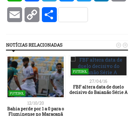
Email
Copy
Compartilhar
Link
NOTÍCIAS RELACIONADAS


FUTEBOL
27/04/16
FBF altera data de duelo
decisivo do Baianão Série A
FUTEBOL
12/10/20
Bahia perde por 1 a 0 para o
Fluminense no Maracanã