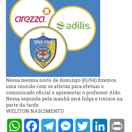
Nessa mesma noite de domingo (01/04) fizemos
uma reunião com os atletas para efetuar o
comunicado oficial e apresentar o professor Aldo.
Nessa segunda pela manhã será folga e treinos na
parte da tarde.
WELITON NASCIMENTO
WhatsApp
Facebook
Telegram
Messenger
Twitter
LinkedIn
Pri