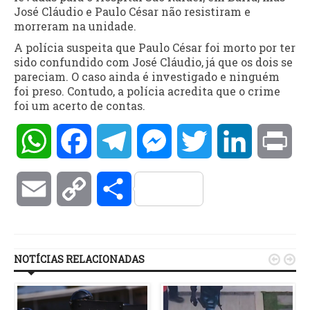
José Cláudio e Paulo César não resistiram e
morreram na unidade.
A polícia suspeita que Paulo César foi morto por ter
sido confundido com José Cláudio, já que os dois se
pareciam. O caso ainda é investigado e ninguém
foi preso. Contudo, a polícia acredita que o crime
foi um acerto de contas.
WhatsApp
Facebook
Telegram
Messenger
Twitter
LinkedIn
Pri
Email
Copy
Compartilhar
Link
NOTÍCIAS RELACIONADAS

