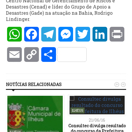
Centro Nacional de Gerenciamento de Riscos e
Desastres (Cenad) e líder do Grupo de Apoio a
Desastres (Gade) na atuação na Bahia, Rodrigo
Lindinger.
WhatsApp
Facebook
Telegram
Messenger
Twitter
LinkedIn
Pri
Email
Copy
Compartilhar
Link
NOTÍCIAS RELACIONADAS


ILHÉUS
21/06/16
Consultec divulga resultado
do concurso da Prefeitura
ILHÉUS