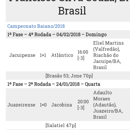
Brasil
Campeonato Baiano/2018
1ª Fase – 4ª Rodada – 04/02/2018 – Domingo
Eliel Martins
(Valfredão),
16:00
Jacuipense
1×1
Atlântico
Riachão do
[-3]
Jacuípe/BA,
Brasil
[Brasão 53; Jone 70p]
1ª Fase – 2ª Rodada – 24/01/2018 – Quarta
Adaulto
Moraes
20:00
Juazeirense
1×0
Jacobina
(Adautão),
[-3]
Juazeiro/BA,
Brasil
[Salatiel 47p]