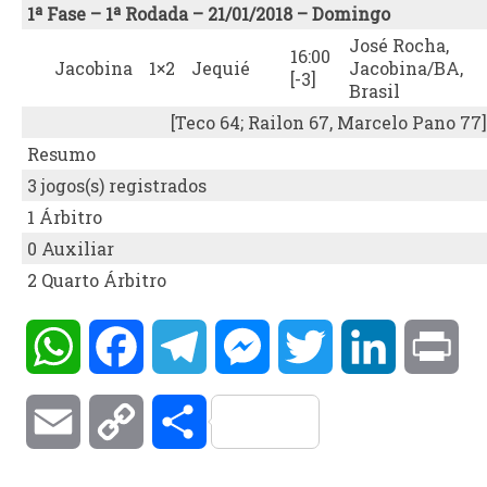
1ª Fase – 1ª Rodada – 21/01/2018 – Domingo
José Rocha,
16:00
Jacobina
1×2
Jequié
Jacobina/BA,
[-3]
Brasil
[Teco 64; Railon 67, Marcelo Pano 77]
Resumo
3 jogos(s) registrados
1 Árbitro
0 Auxiliar
2 Quarto Árbitro
WhatsApp
Facebook
Telegram
Messenger
Twitter
LinkedIn
Pri
Email
Copy
Compartilhar
Link