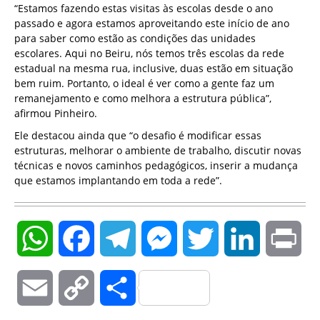
“Estamos fazendo estas visitas às escolas desde o ano
passado e agora estamos aproveitando este início de ano
para saber como estão as condições das unidades
escolares. Aqui no Beiru, nós temos três escolas da rede
estadual na mesma rua, inclusive, duas estão em situação
bem ruim. Portanto, o ideal é ver como a gente faz um
remanejamento e como melhora a estrutura pública”,
afirmou Pinheiro.
Ele destacou ainda que “o desafio é modificar essas
estruturas, melhorar o ambiente de trabalho, discutir novas
técnicas e novos caminhos pedagógicos, inserir a mudança
que estamos implantando em toda a rede”.
WhatsApp
Facebook
Telegram
Messenger
Twitter
LinkedIn
Pri
Email
Copy
Compartilhar