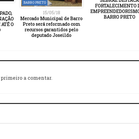
SEBRAE DESTACA
BARRO PRETO
FORTALECIMENTO 
EMPREENDEDORISM
15/05/18
PADO,
BARRO PRETO
Mercado Municipal de Barro
NAÇÃO
Preto será reformado com
 ATÉ O
recursos garantidos pelo
O
deputado Joseildo
 primeiro a comentar.