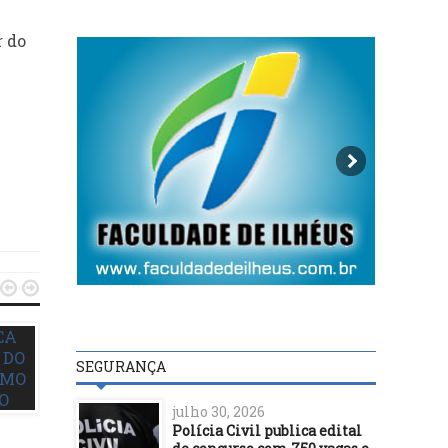
r do


SEGURANÇA
julho 30, 2026
Polícia Civil publica edital