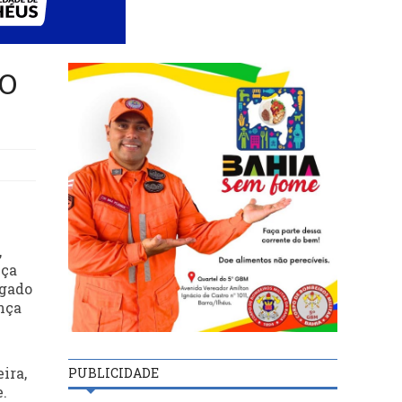
O
,
nça
egado
ança
ira,
PUBLICIDADE
.