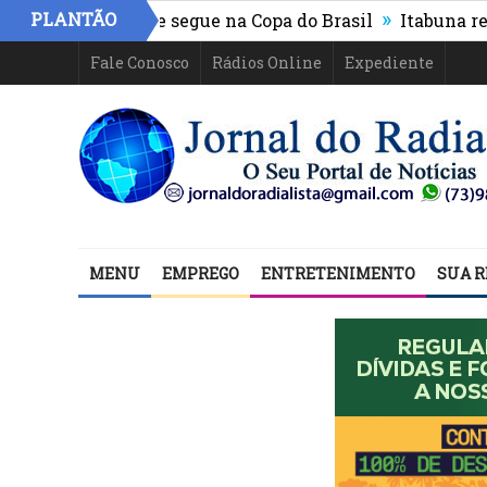
»
PLANTÃO
thletico-PR e segue na Copa do Brasil
Itabuna registr
Fale Conosco
Rádios Online
Expediente
MENU
EMPREGO
ENTRETENIMENTO
SUA R