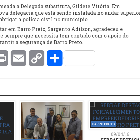
meada a Delegada substituta, Gildete Vitória. Em
ova delegacia que está sendo instalada no andar superio
brigar a polícia civil no município.
ar em Barro Preto, Sargento Adilson, agradeceu e
que sempre que necessita tem contado com o apoio do
antir a segurança de Barro Preto.
kedIn
Print
Email
Copy
Compartilhar
Link
BARRO PRETO
09/04/16