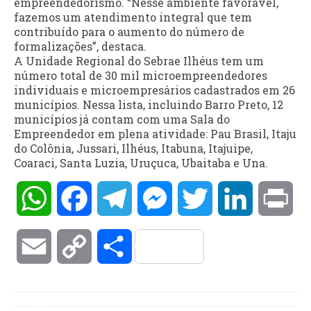
empreendedorismo. “Nesse ambiente favorável,
fazemos um atendimento integral que tem
contribuído para o aumento do número de
formalizações”, destaca.
A Unidade Regional do Sebrae Ilhéus tem um
número total de 30 mil microempreendedores
individuais e microempresários cadastrados em 26
municípios. Nessa lista, incluindo Barro Preto, 12
municípios já contam com uma Sala do
Empreendedor em plena atividade: Pau Brasil, Itaju
do Colônia, Jussari, Ilhéus, Itabuna, Itajuipe,
Coaraci, Santa Luzia, Uruçuca, Ubaitaba e Una.
WhatsApp
Facebook
Telegram
Messenger
Twitter
LinkedIn
Pri
Email
Copy
Compartilhar
Link