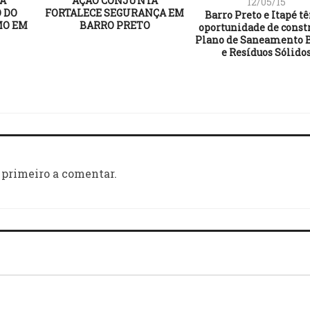
CA
AÇÃO CONJUNTA
12/05/15
 DO
FORTALECE SEGURANÇA EM
Barro Preto e Itapé t
MO EM
BARRO PRETO
oportunidade de constr
Plano de Saneamento B
e Resíduos Sólido
 primeiro a comentar.