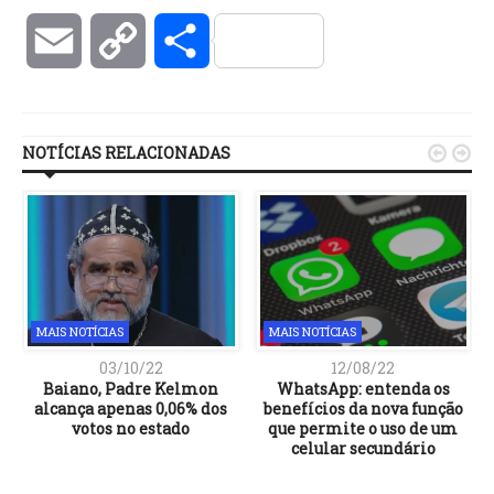
Email
Copy
Compartilhar
Link
NOTÍCIAS RELACIONADAS


MAIS NOTÍCIAS
MAIS NOTÍCIAS
03/10/22
12/08/22
Baiano, Padre Kelmon
WhatsApp: entenda os
alcança apenas 0,06% dos
benefícios da nova função
votos no estado
que permite o uso de um
celular secundário