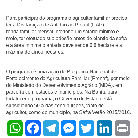
Para participar do programa o agricultor familiar precisa
ter a Declaração de Aptidão ao Pronaf (DAP),
renda familiar mensal inferior a um salário mínimo e
meio, ter efetuado sua adesão antes do plantio da safra
e a área mínima plantada deve ser de
0,6 hectare
e a
máxima de cinco hectares.
O programa é uma ação do Programa Nacional de
Fortalecimento da Agricultura Familiar (Pronaf), por meio
do Ministério do Desenvolvimento Agrário (MDA), em
parceria com estados e municípios. Na Bahia, para
fortalecer o programa, o Governo do Estado está
subsidiando 50% das contribuições, tanto do
agricultor, como do município, na Safra Verão 2015/2016.
WhatsApp
Facebook
Telegram
Messenger
Twitter
LinkedIn
Pri