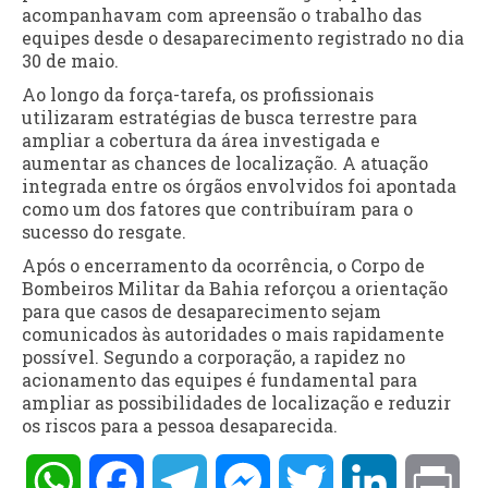
acompanhavam com apreensão o trabalho das
equipes desde o desaparecimento registrado no dia
30 de maio.
Ao longo da força-tarefa, os profissionais
utilizaram estratégias de busca terrestre para
ampliar a cobertura da área investigada e
aumentar as chances de localização. A atuação
integrada entre os órgãos envolvidos foi apontada
como um dos fatores que contribuíram para o
sucesso do resgate.
Após o encerramento da ocorrência, o Corpo de
Bombeiros Militar da Bahia reforçou a orientação
para que casos de desaparecimento sejam
comunicados às autoridades o mais rapidamente
possível. Segundo a corporação, a rapidez no
acionamento das equipes é fundamental para
ampliar as possibilidades de localização e reduzir
os riscos para a pessoa desaparecida.
WhatsApp
Facebook
Telegram
Messenger
Twitter
LinkedIn
Pri