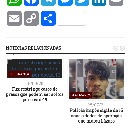
Email
Copy
Compartilhar
Link
NOTÍCIAS RELACIONADAS


SEGURANÇA
16/09/20
Fux restringe casos de
presos que podem ser soltos
SEGURANÇA
por covid-19
25/07/21
Polícia impõe sigilo de 15
anos a dados de operação
que matou Lázaro