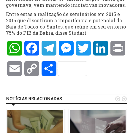
governava, vem mantendo iniciativas inovadoras.
Entre estas a realização de seminários em 2015 e
2016 que discutiram a importância e potencial da
Baía de Todos-os-Santos, que reúne em seu entorno
75% do PIB da Bahia, disse Studart.
WhatsApp
Facebook
Telegram
Messenger
Twitter
LinkedIn
Pri
Email
Copy
Compartilhar
Link
NOTÍCIAS RELACIONADAS

