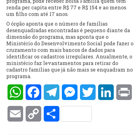
programa, pode receber Bolsa Família quem tem
renda per capita entre R$ 77 e R$ 154 e ao menos
um filho com até 17 anos.
O órgão aponta que o número de famílias
desenquadradas encontradas é pequeno diante da
dimensão do programa, mas aponta que o
Ministério do Desenvolvimento Social pode fazer o
cruzamento com mais bancos de dados para
identificar os cadastros irregulares. Anualmente, o
ministério faz levantamentos para retirar do
cadastro famílias que já não mais se enquadram no
programa.
WhatsApp
Facebook
Telegram
Messenger
Twitter
LinkedIn
Pri
Email
Copy
Compartilhar
Link