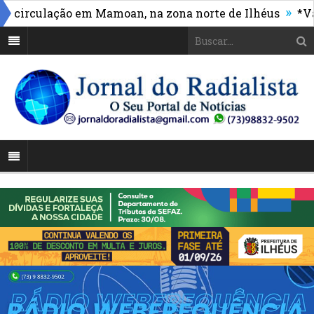
»
irculação em Mamoan, na zona norte de Ilhéus
*Vasco