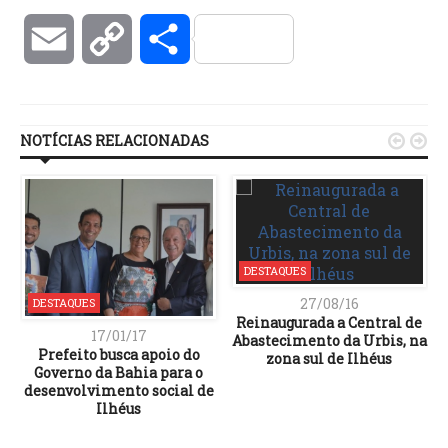
Email
Copy
Compartilhar
Link
NOTÍCIAS RELACIONADAS


DESTAQUES
27/08/16
DESTAQUES
Reinaugurada a Central de
17/01/17
Abastecimento da Urbis, na
Prefeito busca apoio do
zona sul de Ilhéus
Governo da Bahia para o
desenvolvimento social de
Ilhéus