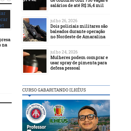
de concurso com 750 vagas e
salários de até R$ 16,4 mil
julho 26, 2026
Dois policiais militares são
baleados durante operação
no Nordeste de Amaralina
presa
s na
ECONOMIA
ECONOMIA
julho 24, 2026
11/02/21
Mulheres podem comprar e
01/08/20
usar spray de pimenta para
Banco do Brasil tem lucro de
BNDES contrata R$ 3,
defesa pessoal
R$ 13,9 bilhões em 2020
bilhões em créditos pa
empresas
CURSO GABARITANDO ILHÉUS