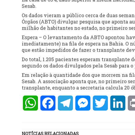
Sesab.
Os dados vieram a público cerca de duas semana
Órgãos (ABTO) divulgar pesquisa que aponta aum
milhão de habitantes no estado, no primeiro sem
Espera – O levantamento da ABTO apontou haver
imediatamente) na fila de espera na Bahia. O n
que estão impedidos de fazer o transplante dev
Do total, 1.205 pacientes esperam transplante de 
segundo os dados divulgados pela Sesab para o
Em relação à quantidade dos que morrem na fila
Sesab. A associação aponta que, no primeiro s
transplante, enquanto a secretaria calcula 20 ób
WhatsApp
Facebook
Telegram
Messenger
Twitter
Lin
NOTÍCIAS RELACIONADAS