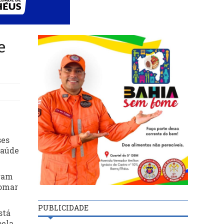
e
ses
Saúde
eram
somar
PUBLICIDADE
stá
pela