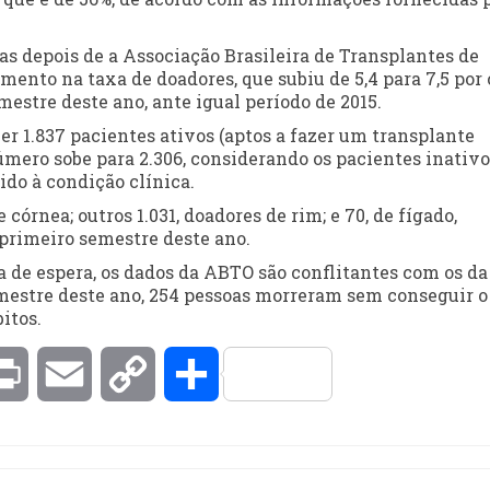
s depois de a Associação Brasileira de Transplantes de
ento na taxa de doadores, que subiu de 5,4 para 7,5 por
estre deste ano, ante igual período de 2015.
 1.837 pacientes ativos (aptos a fazer um transplante
úmero sobe para 2.306, considerando os pacientes inativo
ido à condição clínica.
córnea; outros 1.031, doadores de rim; e 70, de fígado,
 primeiro semestre deste ano.
 de espera, os dados da ABTO são conflitantes com os da
emestre deste ano, 254 pessoas morreram sem conseguir o
itos.
kedIn
Print
Email
Copy
Compartilhar
Link