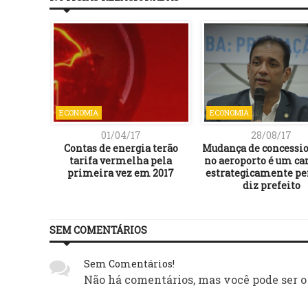
ECONOMIA
ECONOMIA
01/04/17
28/08/17
Contas de energia terão
Mudança de concessi
tarifa vermelha pela
no aeroporto é um c
primeira vez em 2017
estrategicamente pe
diz prefeito
SEM COMENTÁRIOS
Sem Comentários!
Não há comentários, mas você pode ser o