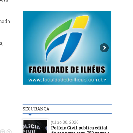
 cada
s,
SEGURANÇA
julho 30, 2026
Polícia Civil publica edital

