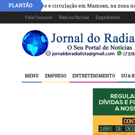
PLANTÃO
hora acesso e circulação em Mamoan, na zona norte de 
Fale Conosco
Rádios Online
Expediente
MENU
EMPREGO
ENTRETENIMENTO
SUA R