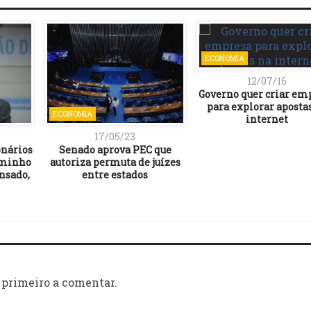
ECONOMIA
12/07/16
Governo quer criar em
para explorar aposta
ECONOMIA
internet
17/05/23
onários
Senado aprova PEC que
aminho
autoriza permuta de juízes
nsado,
entre estados
 primeiro a comentar.