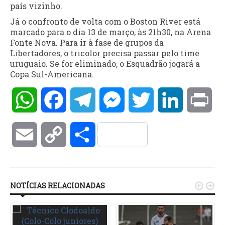
país vizinho.
Já o confronto de volta com o Boston River está
marcado para o dia 13 de março, às 21h30, na Arena
Fonte Nova. Para ir à fase de grupos da
Libertadores, o tricolor precisa passar pelo time
uruguaio. Se for eliminado, o Esquadrão jogará a
Copa Sul-Americana.
WhatsApp
Facebook
Telegram
Messenger
Twitter
LinkedIn
Pri
Email
Copy
Compartilhar
Link
NOTÍCIAS RELACIONADAS

