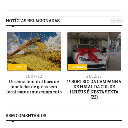
Link
NOTÍCIAS RELACIONADAS


ECONOMIA
ECONOMIA
11/07/22
21/12/17
Ucrânia tem milhões de
1º SORTEIO DA CAMPANHA
toneladas de grãos sem
DE NATAL DA CDL DE
local para armazenamento
ILHÉUS É NESTA SEXTA
(22)
SEM COMENTÁRIOS