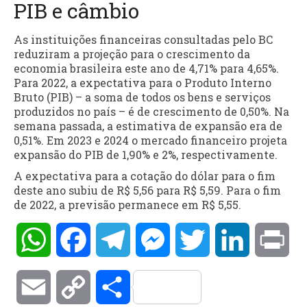
PIB e câmbio
As instituições financeiras consultadas pelo BC
reduziram a projeção para o crescimento da
economia brasileira este ano de 4,71% para 4,65%.
Para 2022, a expectativa para o Produto Interno
Bruto (PIB) – a soma de todos os bens e serviços
produzidos no país – é de crescimento de 0,50%. Na
semana passada, a estimativa de expansão era de
0,51%. Em 2023 e 2024 o mercado financeiro projeta
expansão do PIB de 1,90% e 2%, respectivamente.
A expectativa para a cotação do dólar para o fim
deste ano subiu de R$ 5,56 para R$ 5,59. Para o fim
de 2022, a previsão permanece em R$ 5,55.
WhatsApp
Facebook
Telegram
Messenger
Twitter
LinkedIn
Pri
Email
Copy
Compartilhar