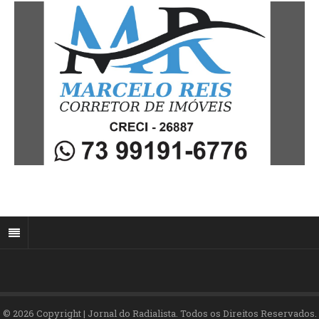
© 2026 Copyright | Jornal do Radialista. Todos os Direitos Reservados.