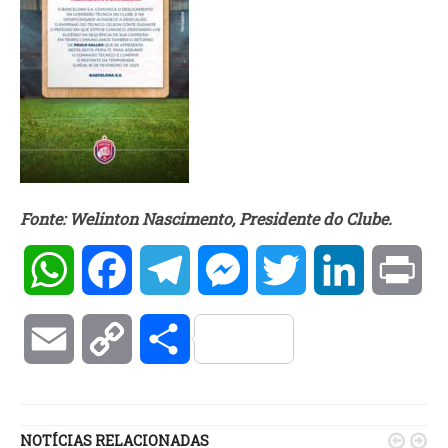
Fonte: Welinton Nascimento, Presidente do Clube.
WhatsApp
Facebook
Telegram
Messenger
Twitter
LinkedIn
Pri
Email
Copy
Compartilhar
Link
NOTÍCIAS RELACIONADAS

