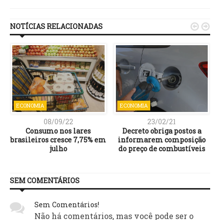
Link
NOTÍCIAS RELACIONADAS


ECONOMIA
ECONOMIA
08/09/22
23/02/21
Consumo nos lares
Decreto obriga postos a
l
brasileiros cresce 7,75% em
informarem composição
julho
do preço de combustíveis
SEM COMENTÁRIOS
Sem Comentários!
Não há comentários, mas você pode ser o