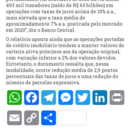
493 mil tomadores (saldo de R$ 63 bilhões) em
operações com taxas de juros acima de 10% a.a.,
mais elevada que a taxa média de
aproximadamente 7% a.a. praticada pelo mercado
em 2020”, diz o Banco Central.
O relatório aponta ainda que as operações portadas
de crédito imobiliário tendem a manter valores de
carteira ativa próximos aos da operação original,
com variação inferior a 2% dos valores devidos.
Entretanto, o documento ressalta que, nessa
modalidade, ocorre redução média de 2,9 pontos
percentuais das taxas de juros e uma redução do
número de parcelas expressiva.
WhatsApp
Facebook
Telegram
Messenger
Twitter
LinkedIn
Pri
Email
Copy
Compartilhar