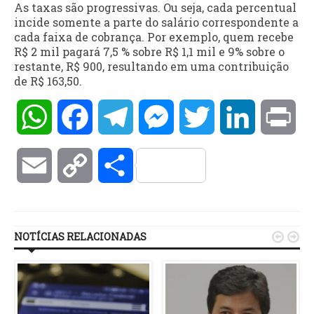
As taxas são progressivas. Ou seja, cada percentual
incide somente a parte do salário correspondente a
cada faixa de cobrança. Por exemplo, quem recebe
R$ 2 mil pagará 7,5 % sobre R$ 1,1 mil e 9% sobre o
restante, R$ 900, resultando em uma contribuição
de R$ 163,50.
WhatsApp
Facebook
Telegram
Messenger
Twitter
LinkedIn
Pri
Email
Copy
Compartilhar
Link
NOTÍCIAS RELACIONADAS

