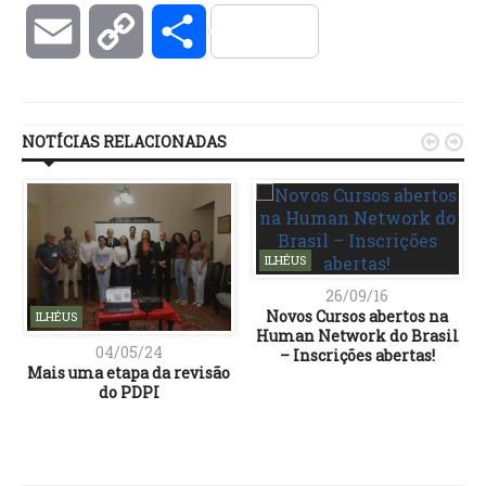
Email
Copy
Compartilhar
Link
NOTÍCIAS RELACIONADAS


ILHÉUS
26/09/16
Novos Cursos abertos na
ILHÉUS
Human Network do Brasil
04/05/24
– Inscrições abertas!
Mais uma etapa da revisão
do PDPI