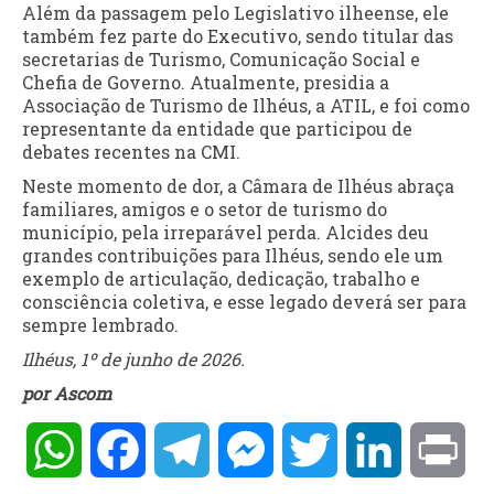
Além da passagem pelo Legislativo ilheense, ele
também fez parte do Executivo, sendo titular das
secretarias de Turismo, Comunicação Social e
Chefia de Governo. Atualmente, presidia a
Associação de Turismo de Ilhéus, a ATIL, e foi como
representante da entidade que participou de
debates recentes na CMI.
Neste momento de dor, a Câmara de Ilhéus abraça
familiares, amigos e o setor de turismo do
município, pela irreparável perda. Alcides deu
grandes contribuições para Ilhéus, sendo ele um
exemplo de articulação, dedicação, trabalho e
consciência coletiva, e esse legado deverá ser para
sempre lembrado.
Ilhéus, 1º de junho de 2026.
por Ascom
WhatsApp
Facebook
Telegram
Messenger
Twitter
LinkedIn
Pri