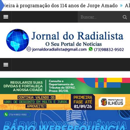
»
ra à programação dos 114 anos de Jorge Amado
Alto da 