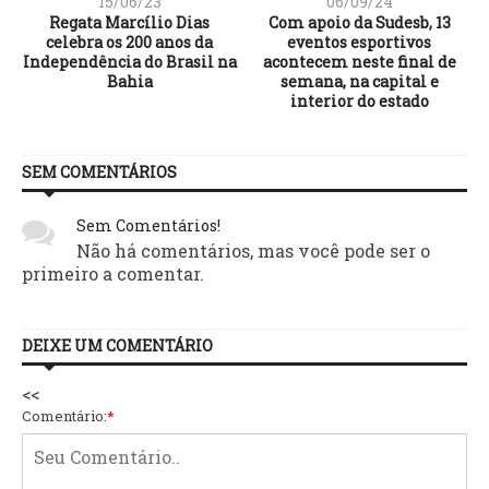
15/06/23
06/09/24
Regata Marcílio Dias
Com apoio da Sudesb, 13
s
celebra os 200 anos da
eventos esportivos
Independência do Brasil na
acontecem neste final de
Bahia
semana, na capital e
interior do estado
SEM COMENTÁRIOS
Sem Comentários!
Não há comentários, mas você pode ser o
primeiro a comentar.
DEIXE UM COMENTÁRIO
<<
Comentário:
*