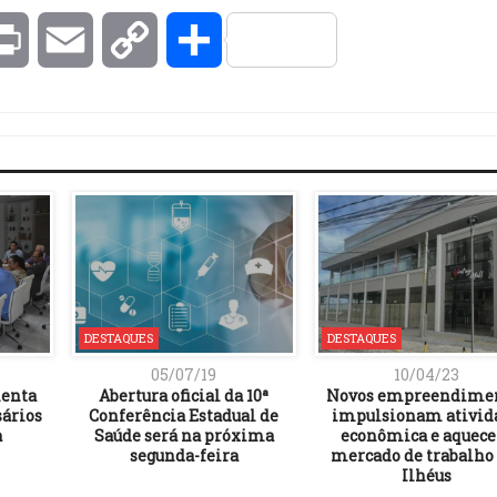
kedIn
Print
Email
Copy
Compartilhar
Link
DESTAQUES
DESTAQUES
05/07/19
10/04/23
ienta
Abertura oficial da 10ª
Novos empreendime
ários
Conferência Estadual de
impulsionam ativid
a
Saúde será na próxima
econômica e aquec
segunda-feira
mercado de trabalho
Ilhéus