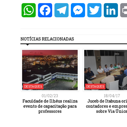
WhatsApp
Facebook
Telegram
Messenger
Twitter
Lin
NOTÍCIAS RELACIONADAS
DESTAQUES
DESTAQUES
01/02/23
18/04/17
mônia de
Faculdade de Ilhéus realiza
Juceb de Itabuna or
limpíada
evento de capacitação para
contadores e empres
onomia e
professores
sobre Via Únic
a