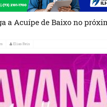
a a Acuípe de Baixo no próxi
es
Elias Reis