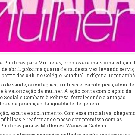
 de Políticas para Mulheres, promoverá mais uma edição 
 de abril, próxima quarta-feira, desta vez levando serviç
 partir das 09h, no Colégio Estadual Indígena Tupinambá
 de saúde, orientações jurídicas e psicológicas, além de
 e à valorização da mulher. A ação conta com o apoio da
o Social e Combate à Pobreza, fortalecendo a atuação
itos e da promoção da igualdade de gênero.
ão, escuta e acolhimento. Com essa iniciativa, chegamo
s públicas e reafirmando nosso compromisso com as
e Políticas para as Mulheres, Wanessa Gedeon.
ando o alcance das ações voltadas ao público feminino,