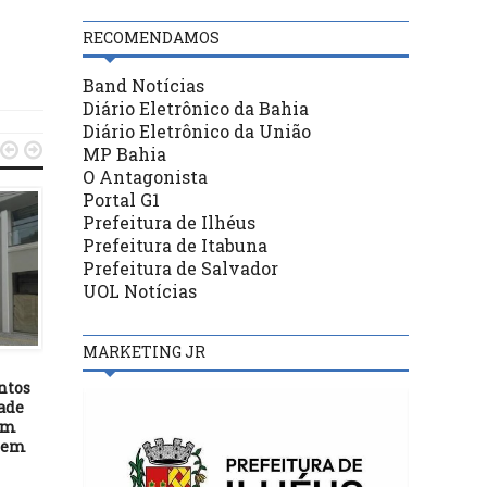
RECOMENDAMOS
Band Notícias
Diário Eletrônico da Bahia
Diário Eletrônico da União


MP Bahia
O Antagonista
Portal G1
Prefeitura de Ilhéus
Prefeitura de Itabuna
Prefeitura de Salvador
UOL Notícias
DESTAQUES
DESTAQUES
MARKETING JR
20/09/19
09/12/21
ntos
DESBUROCRACIA: MP da
Seduc realiza cerimôni
ade
liberdade econômica é
premiação da 24ª Olimp
em
sancionada; veja os
Brasileira de astronomi
 em
principais pontos
astronáutica