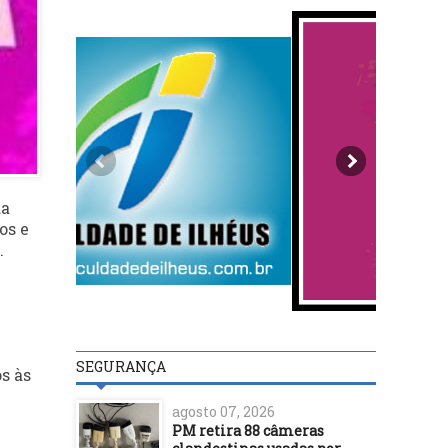
da
os e
.
SEGURANÇA
s às
agosto 07, 2026
PM retira 88 câmeras