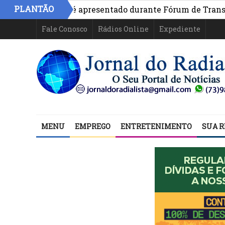
PLANTÃO
na Bahia é apresentado durante Fórum de Transparência d
Fale Conosco
Rádios Online
Expediente
MENU
EMPREGO
ENTRETENIMENTO
SUA R