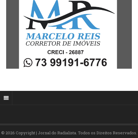
© 2026 Copyright | Jornal do Radialista. Todos os Direitos Reservados.