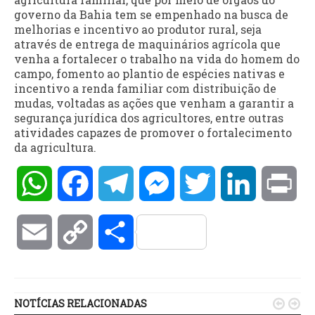
governo da Bahia tem se empenhado na busca de
melhorias e incentivo ao produtor rural, seja
através de entrega de maquinários agrícola que
venha a fortalecer o trabalho na vida do homem do
campo, fomento ao plantio de espécies nativas e
incentivo a renda familiar com distribuição de
mudas, voltadas as ações que venham a garantir a
segurança jurídica dos agricultores, entre outras
atividades capazes de promover o fortalecimento
da agricultura.
WhatsApp
Facebook
Telegram
Messenger
Twitter
LinkedIn
Pri
Email
Copy
Compartilhar
Link
NOTÍCIAS RELACIONADAS

