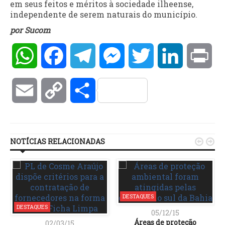
em seus feitos e méritos à sociedade ilheense,
independente de serem naturais do município.
por Sucom
WhatsApp
Facebook
Telegram
Messenger
Twitter
LinkedIn
Pri
Email
Copy
Compartilhar
Link
NOTÍCIAS RELACIONADAS


DESTAQUES
DESTAQUES
05/12/15
Áreas de proteção
02/03/15