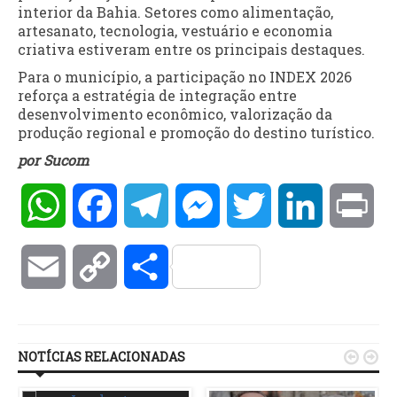
interior da Bahia. Setores como alimentação,
artesanato, tecnologia, vestuário e economia
criativa estiveram entre os principais destaques.
Para o município, a participação no INDEX 2026
reforça a estratégia de integração entre
desenvolvimento econômico, valorização da
produção regional e promoção do destino turístico.
por Sucom
WhatsApp
Facebook
Telegram
Messenger
Twitter
LinkedIn
Pri
Email
Copy
Compartilhar
Link
NOTÍCIAS RELACIONADAS

