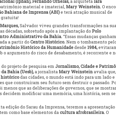
acional (Iphan),
Fernando Ornelas,
a arquiteta
Iara
patrimônio material e imaterial,
Mary Weinstein
.
O enco
ão Bahiana de Imprensa (ABI)
e terá atração musical de
gratuita!
 Marques,
Salvador viveu grandes transformações na su
as décadas, sobretudo após a implantação do
Polo
ntro Administrativo da Bahia.
“Essas mudanças ganha
ada a partir do
Centro Histórico.
Nem o tombamento pel
atrimônio Histórico da Humanidade
desde
1984,
evitara
b o argumento do risco de desabamento, é recorrente e n
 do projeto de pesquisa em
Jornalismo, Cidade e Patrimô
 da Bahia (Uesb),
a jornalista
Mary Weinstein
avalia que,
histórico
das cidades, o mundo está indo para um lado e 
es que construíram seu futuro sem destruir o passado. P
rói menos que as deliberações de governos, que se mostr
les decidem modificar uma memória, uma história, sem se
ta edição do Sarau da Imprensa, teremos a apresentação
e tem como base elementos da
cultura afrobrasileira.
O