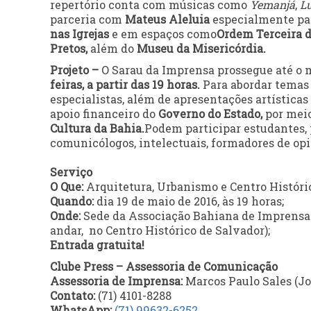
repertório conta com músicas como
Yemanjá
,
Lu
parceria com
Mateus Aleluia
especialmente para
nas Igrejas
e em espaços como
Ordem Terceira d
Pretos,
além do
Museu da Misericórdia.
Projeto –
O Sarau da Imprensa prossegue até o 
feiras, a partir das 19 horas.
Para abordar temas 
especialistas, além de apresentações artística
apoio financeiro do
Governo do Estado,
por mei
Cultura da Bahia.
Podem participar estudantes, pr
comunicólogos, intelectuais, formadores de opi
Serviço
O Que:
Arquitetura, Urbanismo e Centro Históri
Quando:
dia 19 de maio de 2016, às 19 horas;
Onde:
Sede da Associação Bahiana de Imprensa – 
andar, no Centro Histórico de Salvador);
Entrada gratuita!
Clube Press – Assessoria de Comunicação
Assessoria de Imprensa:
Marcos Paulo Sales (J
Contato:
(71) 4101-8288
WhatsApp:
(71) 99632-6252