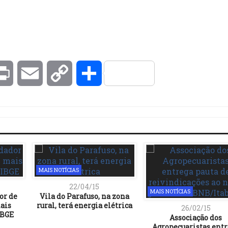
kedIn
Print
Email
Copy
Compartilhar
Link
MAIS NOTÍCIAS
22/04/15
MAIS NOTÍCIAS
or de
Vila do Parafuso, na zona
mais
rural, terá energia elétrica
26/02/15
IBGE
Associação dos
Agropecuaristas ent