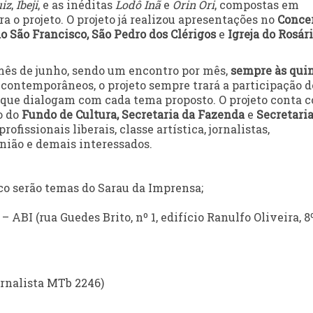
iz
,
Ibeji
, e as inéditas
Lodô Inã
e
Orin Ori
, compostas em
 o projeto. O projeto já realizou apresentações no
Conce
o São Francisco, São Pedro dos Clérigos
e
Igreja do Rosár
mês de junho, sendo um encontro por mês,
sempre às quin
contemporâneos, o projeto sempre trará a participação d
s que dialogam com cada tema proposto. O projeto conta 
o do
Fundo de Cultura,
Secretaria da Fazenda
e
Secretaria
ofissionais liberais, classe artística, jornalistas,
nião e demais interessados.
co serão temas do Sarau da Imprensa;
ABI (rua Guedes Brito, nº 1, edifício Ranulfo Oliveira, 8
ornalista MTb 2246)