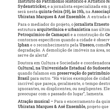
Instituto do Patrimônio Histórico e Artístico N
Sydenstricker,
e a jornalista especializada em 
será nesta
quinta-feira (19), às 19h,
na
Associaç
Ubiratan Marques & Asé Ensemble.
A entrada é 
Para o mediador do projeto, o
jornalista Ernesto
estrutura
arquitetônica e urbanística
nas últim
Petroquímico de Camaçari
e a construção do
Ce
contornos específicos quando a cidade é observ
Iphan
e o reconhecimento pela
Unesco,
como
P
degradação. A demolição de imóveis na área, so
serve de alerta”.
Doutora em Cultura e Sociedade e coordenadora
Cultural, na Universidade Estadual do Sudoeste
quando falamos em
preservação do patrimônio 
Brasil
para outro. “Há vários exemplos de cidad
incrível que pareça, geralmente, o tempo dest
ignorantes, ou displicentes, ou negligentes. E
preocupar com o passado do lugar”, lamenta.
Atração musical –
Para o encerramento da quin
Ubiratan Marques & Asé Ensemble,
projeto qu