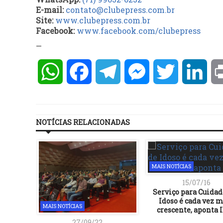
E-mail:
contato@clubepress.com.br
Site:
www.clubepress.com.br
Facebook:
www.facebook.com/clubepress
—
WhatsApp
Facebook
Telegram
Messenger
Twitter
Lin
NOTÍCIAS RELACIONADAS
MAIS NOTÍCIAS
15/07/16
Serviço para Cuidad
Idoso é cada vez 
MAIS NOTÍCIAS
crescente, aponta 
27/09/22