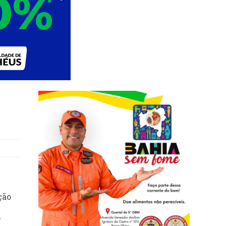
ção
o