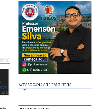


ACESSE ZONA SUL FM ILHÉUS
MAIS NOTÍCIAS
MAIS NOTÍCIAS
rega
25/11/22
09/11/21