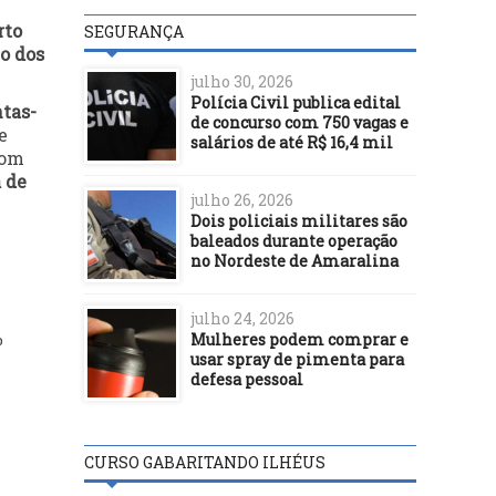
rto
SEGURANÇA
io dos
julho 30, 2026
Polícia Civil publica edital
tas-
de concurso com 750 vagas e
e
salários de até R$ 16,4 mil
com
 de
julho 26, 2026
Dois policiais militares são
baleados durante operação
no Nordeste de Amaralina
julho 24, 2026
Mulheres podem comprar e
º
usar spray de pimenta para
defesa pessoal
CURSO GABARITANDO ILHÉUS