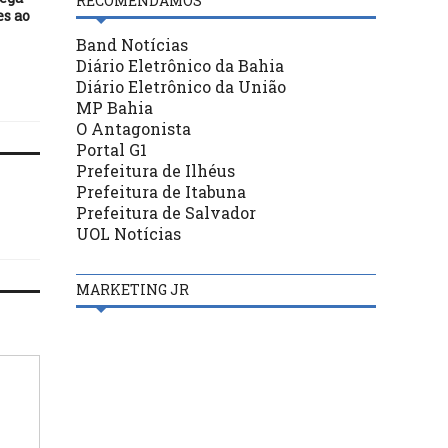
RECOMENDAMOS
es ao
TCU revela que obras
BASÍLIO EM FESTA. Fel
federais paralisadas
aniversário Edinei Port
Band Notícias
chegaram a 38,5% nos
Diário Eletrônico da Bahia
últimos dois anos
Diário Eletrônico da União
MP Bahia
O Antagonista
Portal G1
Prefeitura de Ilhéus
Prefeitura de Itabuna
Prefeitura de Salvador
UOL Notícias
MARKETING JR