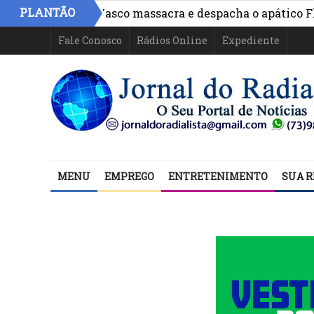
»
PLANTÃO
e Ilhéus
*Vasco massacra e despacha o apático Flum
Fale Conosco
Rádios Online
Expediente
MENU
EMPREGO
ENTRETENIMENTO
SUA R