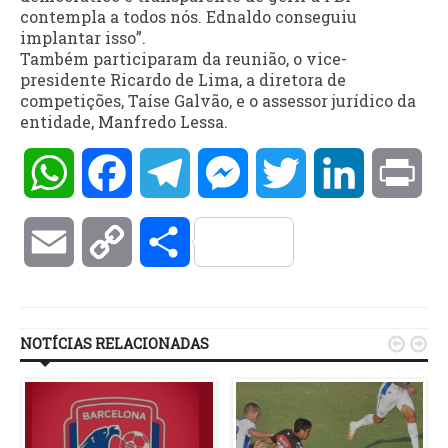
contempla a todos nós. Ednaldo conseguiu
implantar isso”.
Também participaram da reunião, o vice-
presidente Ricardo de Lima, a diretora de
competições, Taíse Galvão, e o assessor jurídico da
entidade, Manfredo Lessa.
WhatsApp
Facebook
Telegram
Messenger
Twitter
LinkedIn
Pri
Email
Copy
Compartilhar
Link
NOTÍCIAS RELACIONADAS

