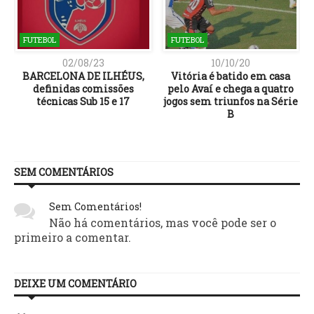
FUTEBOL
FUTEBOL
02/08/23
10/10/20
BARCELONA DE ILHÉUS,
Vitória é batido em casa
definidas comissões
pelo Avaí e chega a quatro
x
técnicas Sub 15 e 17
jogos sem triunfos na Série
B
SEM COMENTÁRIOS
Sem Comentários!
Não há comentários, mas você pode ser o
primeiro a comentar.
DEIXE UM COMENTÁRIO