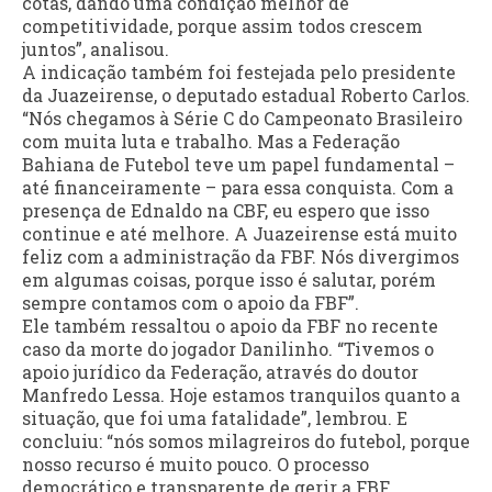
cotas, dando uma condição melhor de
competitividade, porque assim todos crescem
juntos”, analisou.
A indicação também foi festejada pelo presidente
da Juazeirense, o deputado estadual Roberto Carlos.
“Nós chegamos à Série C do Campeonato Brasileiro
com muita luta e trabalho. Mas a Federação
Bahiana de Futebol teve um papel fundamental –
até financeiramente – para essa conquista. Com a
presença de Ednaldo na CBF, eu espero que isso
continue e até melhore. A Juazeirense está muito
feliz com a administração da FBF. Nós divergimos
em algumas coisas, porque isso é salutar, porém
sempre contamos com o apoio da FBF”.
Ele também ressaltou o apoio da FBF no recente
caso da morte do jogador Danilinho. “Tivemos o
apoio jurídico da Federação, através do doutor
Manfredo Lessa. Hoje estamos tranquilos quanto a
situação, que foi uma fatalidade”, lembrou. E
concluiu: “nós somos milagreiros do futebol, porque
nosso recurso é muito pouco. O processo
democrático e transparente de gerir a FBF