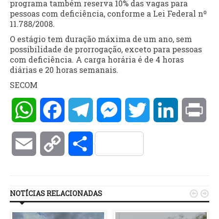
programa também reserva 10% das vagas para
pessoas com deficiência, conforme a Lei Federal nº
11.788/2008.
O estágio tem duração máxima de um ano, sem
possibilidade de prorrogação, exceto para pessoas
com deficiência. A carga horária é de 4 horas
diárias e 20 horas semanais.
SECOM
WhatsApp
Facebook
Telegram
Messenger
Twitter
LinkedIn
Pri
Email
Copy
Compartilhar
Link
NOTÍCIAS RELACIONADAS

